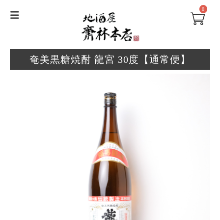
0
奄美黒糖焼酎 龍宮 30度【通常便】