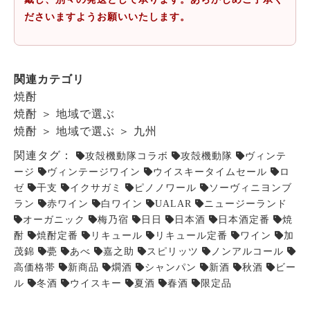
ださいますようお願いいたします。
関連カテゴリ
焼酎
焼酎
＞
地域で選ぶ
焼酎
＞
地域で選ぶ
＞
九州
関連タグ：
攻殻機動隊コラボ
攻殻機動隊
ヴィンテ
ージ
ヴィンテージワイン
ウイスキータイムセール
ロ
ゼ
干支
イクサガミ
ピノノワール
ソーヴィニヨンブ
ラン
赤ワイン
白ワイン
UALAR
ニュージーランド
オーガニック
梅乃宿
日日
日本酒
日本酒定番
焼
酎
焼酎定番
リキュール
リキュール定番
ワイン
加
茂錦
甍
あべ
嘉之助
スピリッツ
ノンアルコール
高価格帯
新商品
燗酒
シャンパン
新酒
秋酒
ビー
ル
冬酒
ウイスキー
夏酒
春酒
限定品