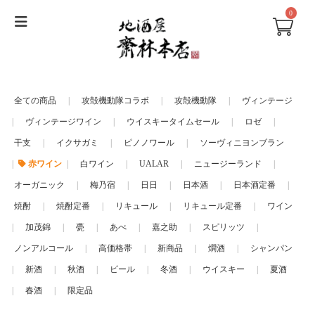
0
全ての商品
|
攻殻機動隊コラボ
|
攻殻機動隊
|
ヴィンテージ
|
ヴィンテージワイン
|
ウイスキータイムセール
|
ロゼ
|
干支
|
イクサガミ
|
ピノノワール
|
ソーヴィニヨンブラン
|
赤ワイン
|
白ワイン
|
UALAR
|
ニュージーランド
|
オーガニック
|
梅乃宿
|
日日
|
日本酒
|
日本酒定番
|
焼酎
|
焼酎定番
|
リキュール
|
リキュール定番
|
ワイン
|
加茂錦
|
甍
|
あべ
|
嘉之助
|
スピリッツ
|
ノンアルコール
|
高価格帯
|
新商品
|
燗酒
|
シャンパン
|
新酒
|
秋酒
|
ビール
|
冬酒
|
ウイスキー
|
夏酒
|
春酒
|
限定品