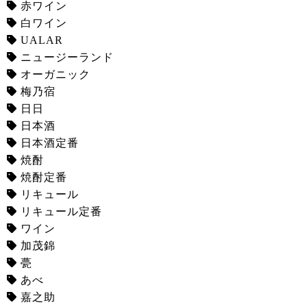
赤ワイン
白ワイン
UALAR
ニュージーランド
オーガニック
梅乃宿
日日
日本酒
日本酒定番
焼酎
焼酎定番
リキュール
リキュール定番
ワイン
加茂錦
甍
あべ
嘉之助