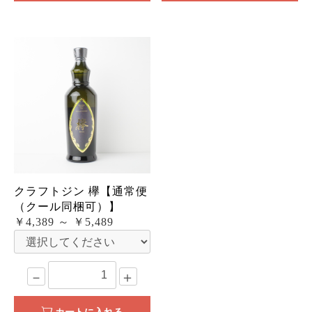
クラフトジン 欅【通常便
（クール同梱可）】
￥4,389 ～ ￥5,489
－
＋