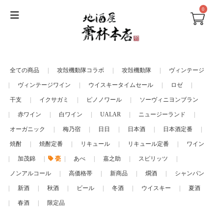
0
全ての商品
|
攻殻機動隊コラボ
|
攻殻機動隊
|
ヴィンテージ
|
ヴィンテージワイン
|
ウイスキータイムセール
|
ロゼ
|
干支
|
イクサガミ
|
ピノノワール
|
ソーヴィニヨンブラン
|
赤ワイン
|
白ワイン
|
UALAR
|
ニュージーランド
|
オーガニック
|
梅乃宿
|
日日
|
日本酒
|
日本酒定番
|
焼酎
|
焼酎定番
|
リキュール
|
リキュール定番
|
ワイン
|
加茂錦
|
甍
|
あべ
|
嘉之助
|
スピリッツ
|
ノンアルコール
|
高価格帯
|
新商品
|
燗酒
|
シャンパン
|
新酒
|
秋酒
|
ビール
|
冬酒
|
ウイスキー
|
夏酒
|
春酒
|
限定品