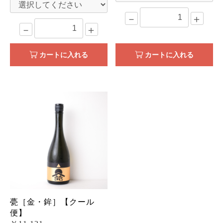
－
＋
－
＋
カートに入れる
カートに入れる
甍［金・鉾］【クール
便】