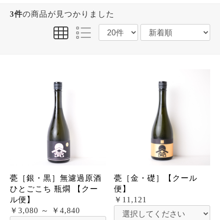
3件
の商品が見つかりました
甍［銀・黒］無濾過原酒
甍［金・礎］【クール
ひとごこち 瓶燗 【クー
便】
ル便】
￥11,121
￥3,080 ～ ￥4,840