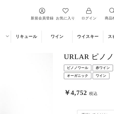
新規会員登録
お気に入り
ログイン
商品
リキュール
ワイン
ウイスキー
ス
・東
北海道・東
選ぶ
九州
四国
中国
近畿
中部
関西
関東
北
URLAR ピノ
ピノノワール
赤ワイン
オーガニック
ワイン
￥4,752
税込