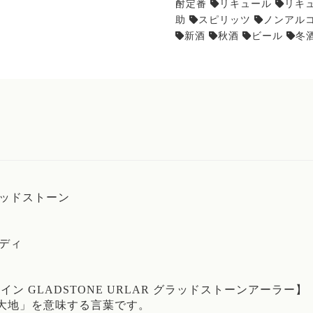
酎定番
リキュール
リキ
助
スピリッツ
ノンアル
新酒
秋酒
ビール
冬
ラッドストーン
ボディ
 GLADSTONE URLAR グラッドストーンアーラー】
「大地」を意味する言葉です。