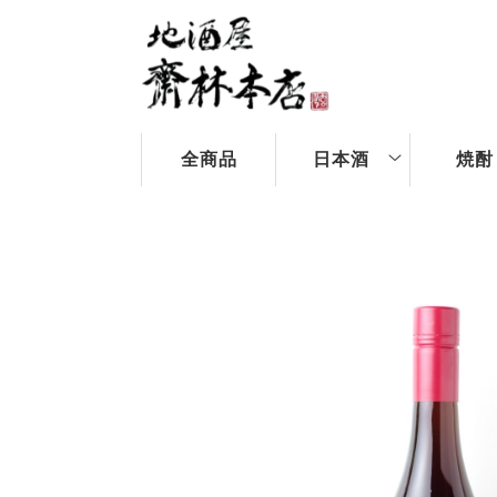
全商品
日本酒
焼酎
北海道
地域で選ぶ
地域で
九州
四国
中国
近畿
中部
関西
関東
北