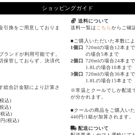
ショッピングガイド
送料について
金引換をご用意しておりま
送料一覧は
こちら
からご確
■ご購入いただいた本数に
1個口
720mlの場合12本ま
ersのブランドが利用可能です。
の場合5本まで
切保管しておらず、決済代
2個口
720mlの場合24本ま
1.8Lの場合10本まで
3個口
720mlの場合36本ま
1.8Lの場合15本まで
す総合計金額により計算さ
※常温とクールでしか配送
が分かれます。
税込)
(税込)
■クールの商品をご購入い
(税込)
440円/1箱が加算されます。
0円(税込)
配送について
配送業者：ヤマト運輸にて