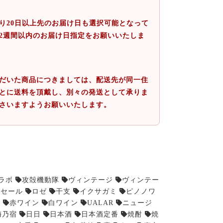
り20日以上先のお届け日も選択可能となって
2週間以内のお届け日指定をお願いいたしま
だいた商品につきましては、配送先が同一住
とに送料を頂戴し、別々の発送として承りま
さいますようお願いいたします。
ラボ
攻殻機動隊
ヴィンテージ
ヴィンテー
ムセール
ロゼ
干支
イクサガミ
ピノノワ
ン
赤ワイン
白ワイン
UALAR
ニュージ
梅乃宿
日日
日本酒
日本酒定番
焼酎
焼