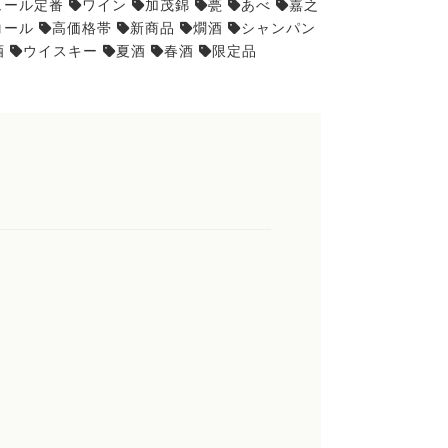
ュール定番
ワイン
加茂錦
甍
あべ
嘉之
コール
高価格帯
新商品
燗酒
シャンパン
酒
ウイスキー
夏酒
春酒
限定品