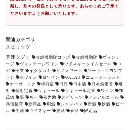
戴し、別々の発送として承ります。あらかじめご了承く
ださいますようお願いいたします。
関連カテゴリ
スピリッツ
関連タグ：
攻殻機動隊コラボ
攻殻機動隊
ヴィンテ
ージ
ヴィンテージワイン
ウイスキータイムセール
ロ
ゼ
干支
イクサガミ
ピノノワール
ソーヴィニヨンブ
ラン
赤ワイン
白ワイン
UALAR
ニュージーランド
オーガニック
梅乃宿
日日
日本酒
日本酒定番
焼
酎
焼酎定番
リキュール
リキュール定番
ワイン
加
茂錦
甍
あべ
嘉之助
スピリッツ
ノンアルコール
高価格帯
新商品
燗酒
シャンパン
新酒
秋酒
ビー
ル
冬酒
ウイスキー
夏酒
春酒
限定品